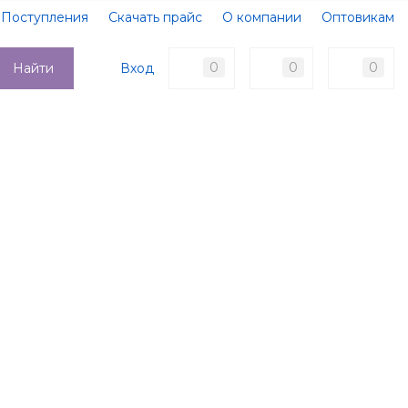
Поступления
Скачать прайс
О компании
Оптовикам
Образцы документов
Новости
Акции
Оплата
0
0
0
Вход
Найти
Доставка
Контакты