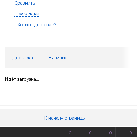
Сравнить
В закладки
Хотите дешевле?
Доставка
Наличие
Идёт загрузка...
К началу страницы
0
0
0
0
© Все права защищены. Информация сайта защищена законом об авторских правах.