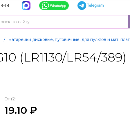
9-18
и
/
Батарейки дисковые, пуговичные, для пультов и мат. пла
10 (LR1130/LR54/389)
Опт2:
19.10 ₽