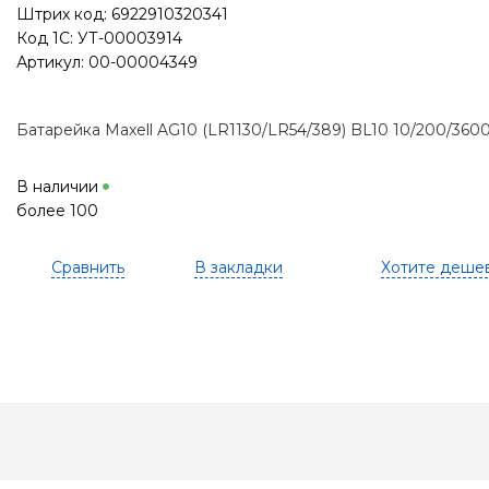
Штрих код: 6922910320341
Код 1С: УТ-00003914
Артикул: 00-00004349
Батарейка Maxell AG10 (LR1130/LR54/389) BL10 10/200/360
В наличии
более 100
Сравнить
В закладки
Хотите деше