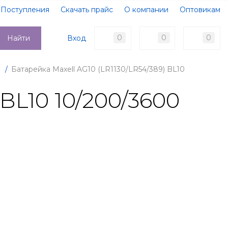
Поступления
Скачать прайс
О компании
Оптовикам
Образцы документов
Новости
Акции
Оплата
0
0
0
Вход
Найти
Доставка
Контакты
т
/
Батарейка Maxell AG10 (LR1130/LR54/389) BL10
 BL10 10/200/3600