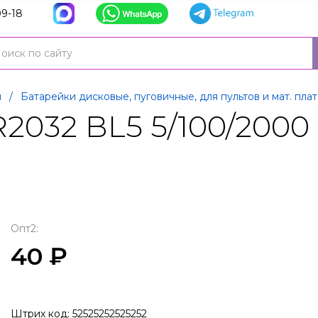
9-18
и
/
Батарейки дисковые, пуговичные, для пультов и мат. пла
R2032 BL5 5/100/2000
Опт2:
40 ₽
Штрих код: 52525252525252