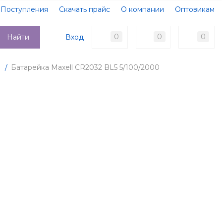
Поступления
Скачать прайс
О компании
Оптовикам
Образцы документов
Новости
Акции
Оплата
0
0
0
Вход
Найти
Доставка
Контакты
т
/
Батарейка Maxell CR2032 BL5 5/100/2000