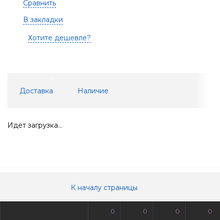
Сравнить
В закладки
Хотите дешевле?
Доставка
Наличие
Идёт загрузка...
К началу страницы
0
0
0
0
© Все права защищены. Информация сайта защищена законом об авторских правах.