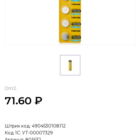
Опт2:
71.60 ₽
Штрих код: 4904530108112
Код 1С: УТ-00007329
Артикул: 801632