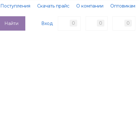
Поступления
Скачать прайс
О компании
Оптовикам
Образцы документов
Новости
Акции
Оплата
0
0
0
Вход
Найти
Доставка
Контакты