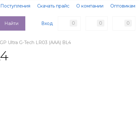
Поступления
Скачать прайс
О компании
Оптовикам
Образцы документов
Новости
Акции
Оплата
0
0
0
Вход
Найти
Доставка
Контакты
GP Ultra G-Tech LR03 (AAA) BL4
L4