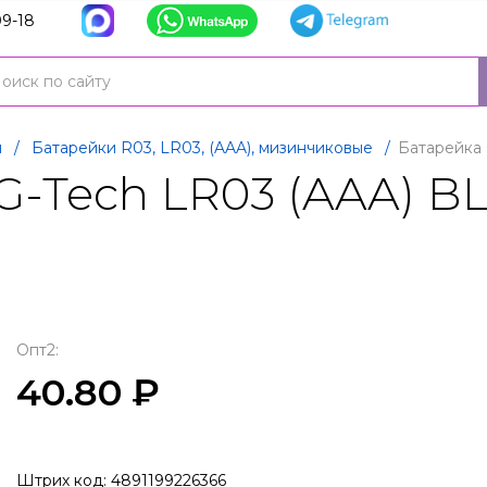
9-18
и
/
Батарейки R03, LR03, (AAA), мизинчиковые
/
Батарейка 
G-Tech LR03 (AAA) B
Опт2:
40.80 ₽
Штрих код: 4891199226366