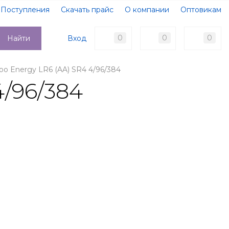
Поступления
Скачать прайс
О компании
Оптовикам
Образцы документов
Новости
Акции
Оплата
0
0
0
Вход
Найти
Доставка
Контакты
o Energy LR6 (AA) SR4 4/96/384
/96/384