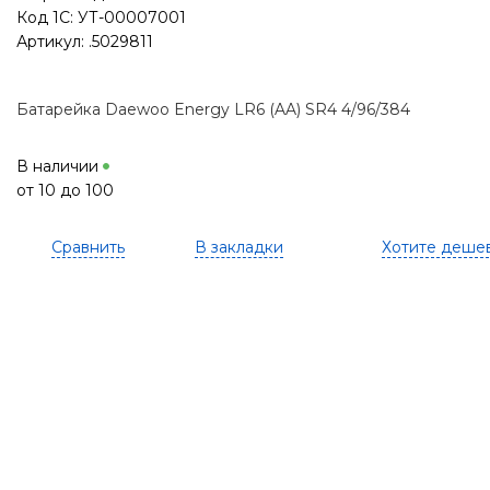
Код 1С: УТ-00007001
Артикул: .5029811
Батарейка Daewoo Energy LR6 (AA) SR4 4/96/384
В наличии
от 10 до 100
Сравнить
В закладки
Хотите деше