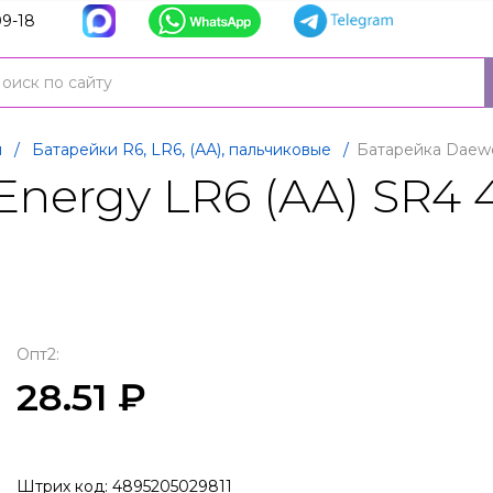
9-18
и
/
Батарейки R6, LR6, (АА), пальчиковые
/
Батарейка Daewo
nergy LR6 (AA) SR4 4
Опт2:
28.51 ₽
Штрих код: 4895205029811