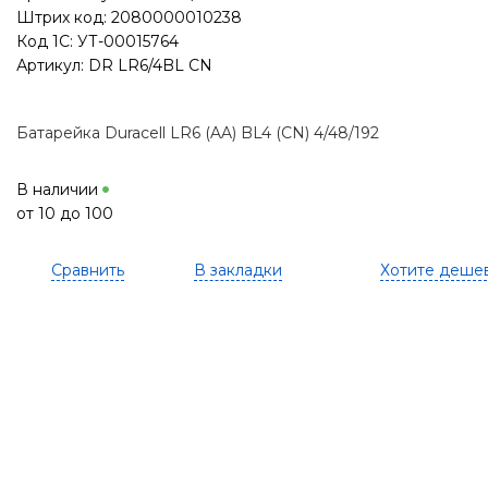
Штрих код: 2080000010238
Код 1С: УТ-00015764
Артикул: DR LR6/4BL CN
Батарейка Duracell LR6 (AA) BL4 (CN) 4/48/192
В наличии
от 10 до 100
Сравнить
В закладки
Хотите деше