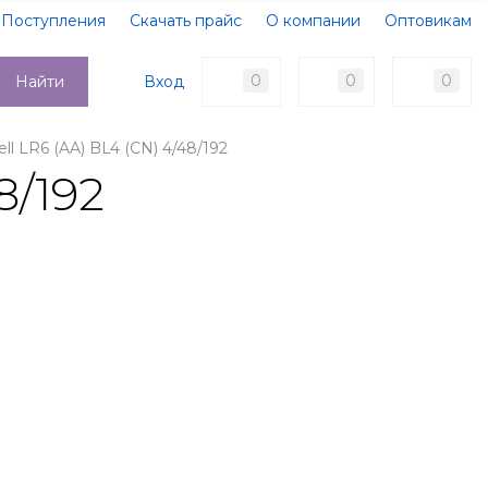
Поступления
Скачать прайс
О компании
Оптовикам
Образцы документов
Новости
Акции
Оплата
0
0
0
Вход
Найти
Доставка
Контакты
ll LR6 (AA) BL4 (CN) 4/48/192
8/192