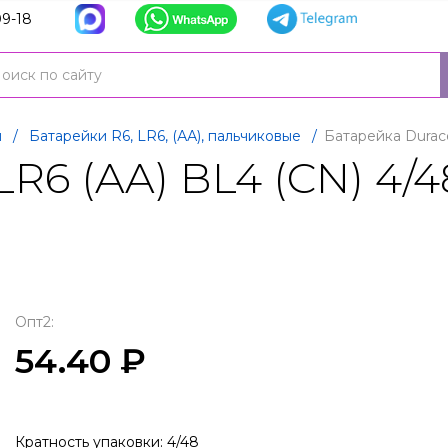
9-18
и
/
Батарейки R6, LR6, (АА), пальчиковые
/
Батарейка Durace
LR6 (AA) BL4 (CN) 4/4
Опт2:
54.40 ₽
Кратность упаковки: 4/48