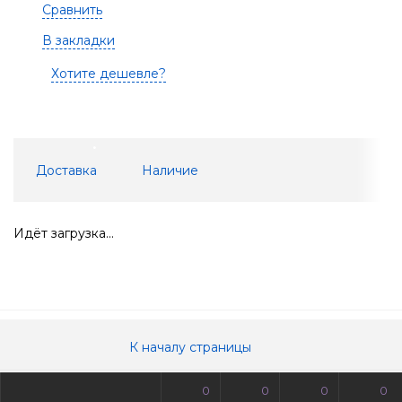
Сравнить
В закладки
Хотите дешевле?
Доставка
Наличие
Идёт загрузка...
К началу страницы
0
0
0
0
© Все права защищены. Информация сайта защищена законом об авторских правах.