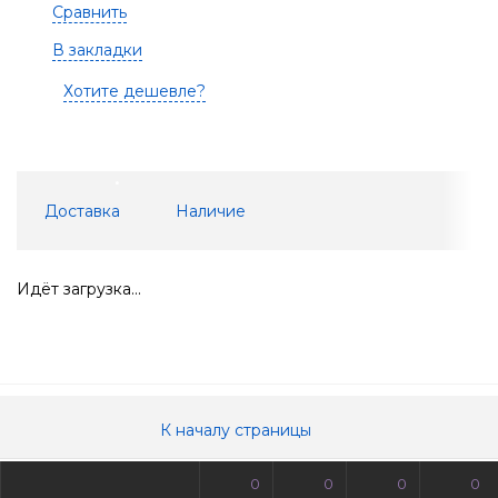
Сравнить
В закладки
Хотите дешевле?
Доставка
Наличие
Идёт загрузка...
К началу страницы
0
0
0
0
© Все права защищены. Информация сайта защищена законом об авторских правах.