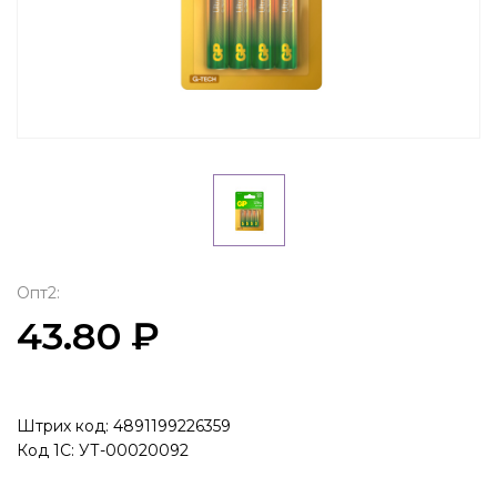
Опт2:
43.80 ₽
Штрих код: 4891199226359
Код 1С: УТ-00020092