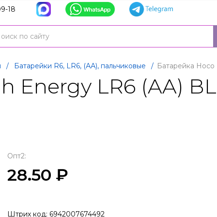
9-18
и
/
Батарейки R6, LR6, (АА), пальчиковые
/
Батарейка Hoco 
h Energy LR6 (AA) BL
Опт2:
28.50 ₽
Штрих код: 6942007674492