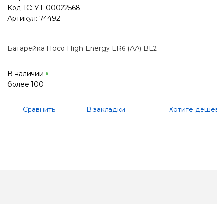
Код 1С: УТ-00022568
Артикул: 74492
Батарейка Hoco High Energy LR6 (AA) BL2
В наличии
более 100
Сравнить
В закладки
Хотите деше