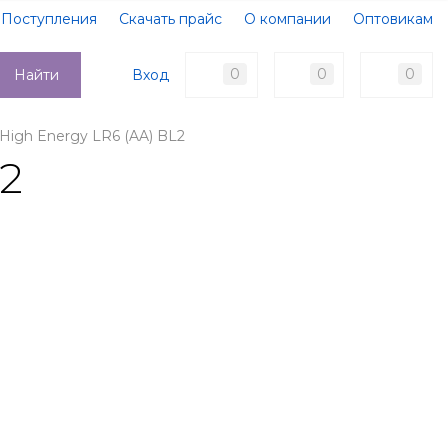
Поступления
Скачать прайс
О компании
Оптовикам
Образцы документов
Новости
Акции
Оплата
0
0
0
Вход
Найти
Доставка
Контакты
High Energy LR6 (AA) BL2
2