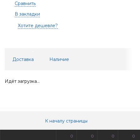
Сравнить
В закладки
Хотите дешевле?
Доставка
Наличие
Идёт загрузка...
К началу страницы
0
0
0
0
© Все права защищены. Информация сайта защищена законом об авторских правах.