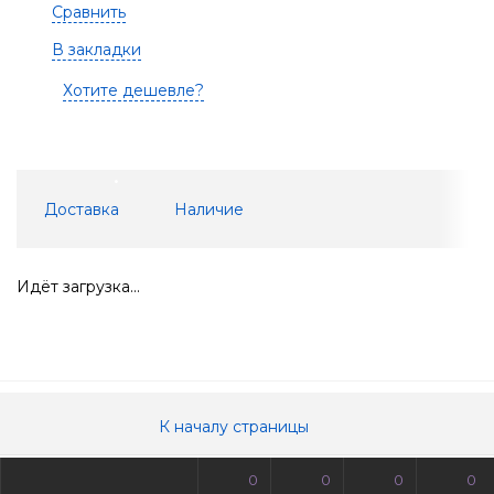
Сравнить
В закладки
Хотите дешевле?
Доставка
Наличие
Идёт загрузка...
К началу страницы
0
0
0
0
© Все права защищены. Информация сайта защищена законом об авторских правах.