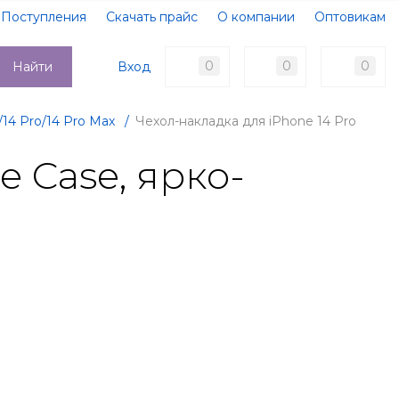
Поступления
Скачать прайс
О компании
Оптовикам
Образцы документов
Новости
Акции
Оплата
0
0
0
Вход
Найти
Доставка
Контакты
/14 Pro/14 Pro Max
/
Чехол-накладка для iPhone 14 Pro
e Case, ярко-