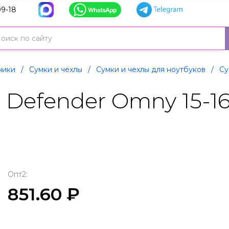
9-18
ники
/
Сумки и чехлы
/
Сумки и чехлы для ноутбуков
/
Су
 Defender Omny 15-1
Опт2:
851.60 ₽