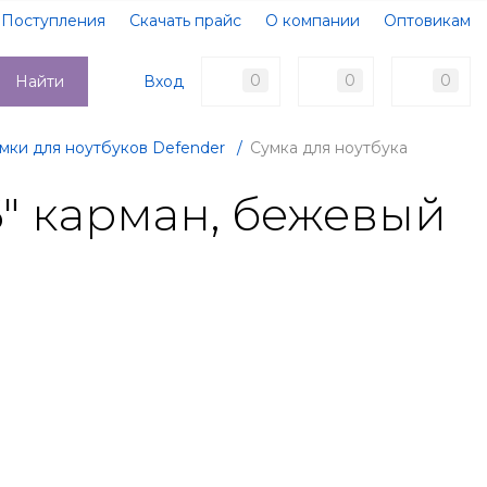
Поступления
Скачать прайс
О компании
Оптовикам
Образцы документов
Новости
Акции
Оплата
0
0
0
Вход
Найти
Доставка
Контакты
мки для ноутбуков Defender
/
Сумка для ноутбука
6" карман, бежевый