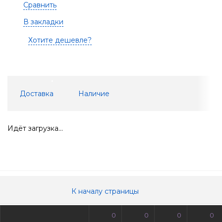
Сравнить
В закладки
Хотите дешевле?
Доставка
Наличие
Идёт загрузка...
К началу страницы
0
0
0
0
© Все права защищены. Информация сайта защищена законом об авторских правах.