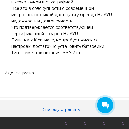
высокоточной шелкографией
Все это в совокупности с современной
микроэлектроникой дает пульту бренда HUAYU
надежность и долговечность
что подтверждается соответствующей
сертификацией товаров HUAYU
Пульт на ИК сигнале, не требует никаких
настроек, достаточно установить батарейки
Тип элементов питания: ААА(2шт)
Идёт загрузка...
К началу страницы
0
0
0
0
© Все права защищены. Информация сайта защищена законом об авторских правах.