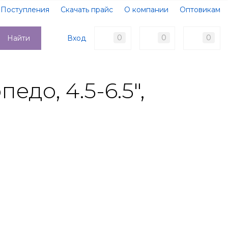
Поступления
Скачать прайс
О компании
Оптовикам
Образцы документов
Новости
Акции
Оплата
0
0
0
Вход
Найти
Доставка
Контакты
до, 4.5-6.5",