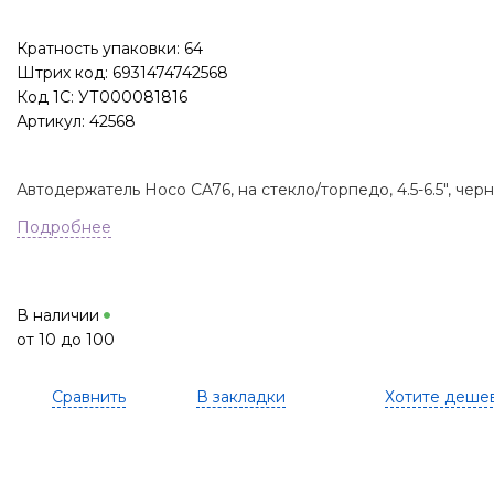
Кратность упаковки: 64
Штрих код: 6931474742568
Код 1С: УТ000081816
Артикул: 42568
Автодержатель Hoco CA76, на стекло/торпедо, 4.5-6.5", чер
Подробнее
В наличии
от 10 до 100
Сравнить
В закладки
Хотите деше