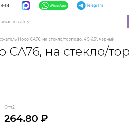
9-18
жатель Hoco CA76, на стекло/торпедо, 4.5-6.5", черный
CA76, на стекло/торпе
Опт2:
264.80 ₽