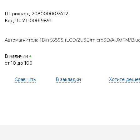
Штрих код: 2080000035712
Код 1С: УТ-00019891
Автомагнитола 1Din 5589S (LCD/2USB/microSD/AUX/FM/Blu
В наличии
от 10 до 100
Сравнить
В закладки
Хотите деше