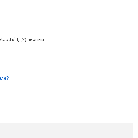
etooth/ПДУ) черный
вле?