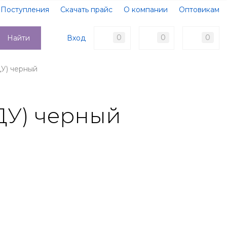
Поступления
Скачать прайс
О компании
Оптовикам
Образцы документов
Новости
Акции
Оплата
0
0
0
Вход
Найти
Доставка
Контакты
ДУ) черный
ДУ) черный