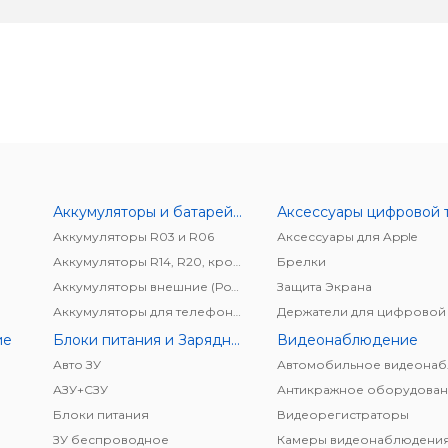
Аккумуляторы и батарейки
Аккумуляторы R03 и R06
Аксессуары для Apple
Аккумуляторы R14, R20, крона
Брелки
Аккумуляторы внешние (Power bank)
Защита Экрана
Аккумуляторы для телефонов/планшетов
ие
Блоки питания и Зарядные устройства
Видеонаблюдение
Авто ЗУ
АЗУ+CЗУ
Антикражное оборудован
Блоки питания
Видеорегистраторы
ЗУ беспроводное
Камеры видеонаблюдени