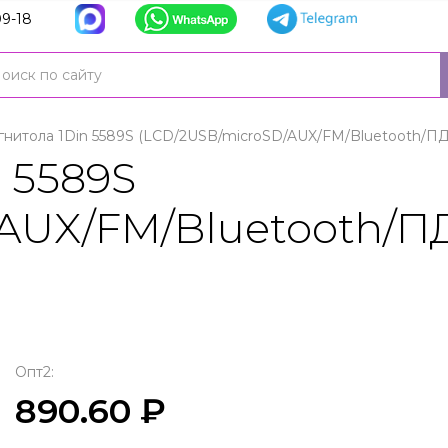
9-18
гнитола 1Din 5589S (LCD/2USB/microSD/AUX/FM/Bluetooth/П
 5589S
/AUX/FM/Bluetooth/П
Опт2:
890.60 ₽