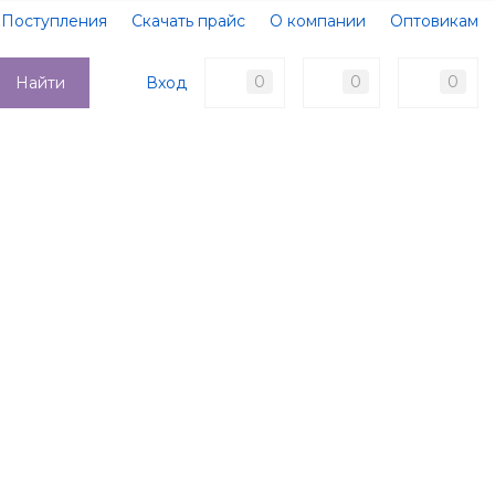
Поступления
Скачать прайс
О компании
Оптовикам
Образцы документов
Новости
Акции
Оплата
0
0
0
Вход
Найти
Доставка
Контакты