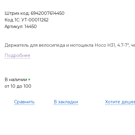
Штрих код: 6942007614450
Код 1С: УТ-00011262
Артикул: 14450
Держатель для велосипеда и мотоцикла Hoco H31, 4.7-7", 
Подробнее
В наличии
от 10 до 100
Сравнить
В закладки
Хотите деше