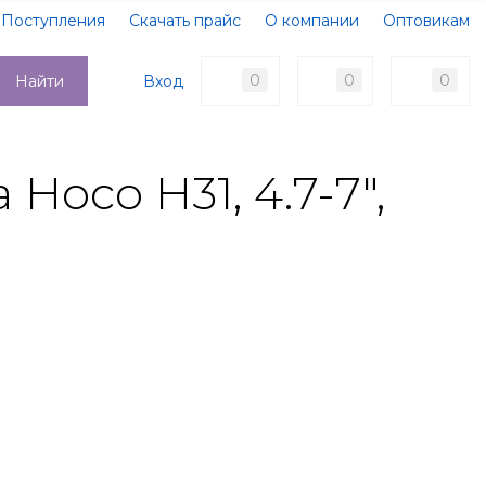
Поступления
Скачать прайс
О компании
Оптовикам
Образцы документов
Новости
Акции
Оплата
0
0
0
Вход
Найти
Доставка
Контакты
oco H31, 4.7-7",