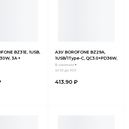
FONE BZ31E, 1USB,
АЗУ BOROFONE BZ29A,
30W, 3A +
1USB/1Type-C, QC3.0+PD36W,
й Lightning 1м,
3A + Type-C/Lightning 1м,
В наличии
прозрачный фиолетовый
от 10 до 100
₽
413.90 ₽