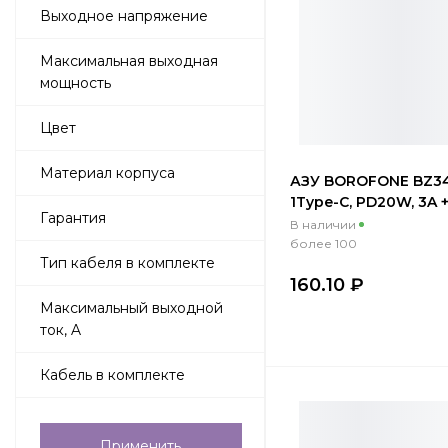
Выходное напряжение
Максимальная выходная
мощность
Цвет
Материал корпуса
АЗУ BOROFONE BZ34
1Type-C, PD20W, 3A 
Гарантия
C/Lightning 1м, чер
В наличии
более 100
Тип кабеля в комплекте
160.10 ₽
Максимальный выходной
ток, A
Кабель в комплекте
Применить