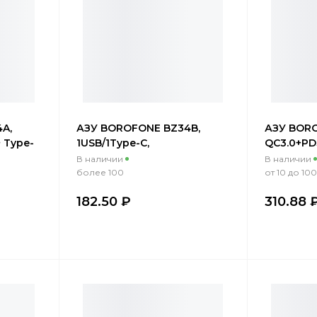
A,
АЗУ BOROFONE BZ34B,
АЗУ BORO
+ Type-
1USB/1Type-C,
QC3.0+PD
ный
QC3.0+PD20W, 3A + Type-
встроенны
В наличии
В наличии
C/Lightning 1м, черный
черный
более 100
от 10 до 100
182.50 ₽
310.88 