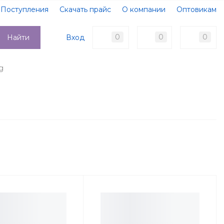
Поступления
Скачать прайс
О компании
Оптовикам
Образцы документов
Новости
Акции
Оплата
0
0
0
Вход
Найти
Доставка
Контакты
g