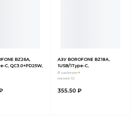
FONE BZ26A,
АЗУ BOROFONE BZ18А,
e-C, QC3.0+PD25W,
1USB/1Type-C,
-C/Lightning 1м,
QC3.0+PD20W, 3A + Type-
В наличии
ый черный
C/Lightning 1м, белый
менее 10
₽
355.50 ₽