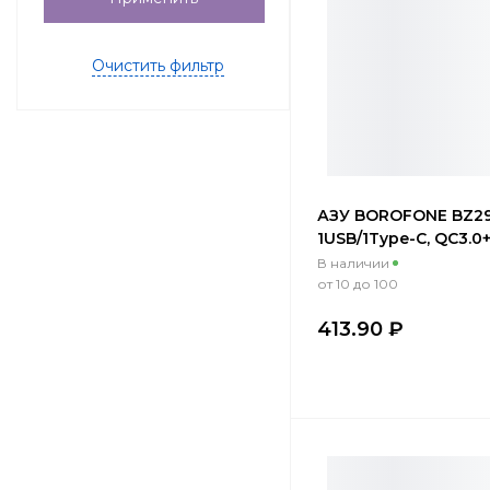
Очистить фильтр
АЗУ BOROFONE BZ29
1USB/1Type-C, QC3.0
3A + Type-C/Lightnin
В наличии
прозрачный черный
от 10 до 100
413.90 ₽