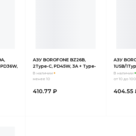
A,
АЗУ BOROFONE BZ26B,
АЗУ BORO
+PD36W,
2Type-C, PD45W, 3A + Type-
1USB/1Typ
g 1м,
C/Lightning 1м, прозрачный
3A + Type
В наличии
В наличии
черный
прозрачн
менее 10
от 10 до 100
410.77 ₽
404.55 