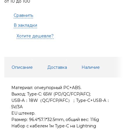
от 10 до 100
Сравнить
В закладки
Хотите дешевле?
Описание
Доставка
Наличие
Материал: огнеупорный PC+ABS.
Выход: Type-C: 65W (PD/QC/FCP/AFC);
USB-A：18W（QC/FCP/AFC）；Type-C+USB-A：
5V/3A
EU штекер.
Размер: 96.4*57.1*32.5mm, общий вес: 116g
Набор с кабелем 1м Type-C на Lightning