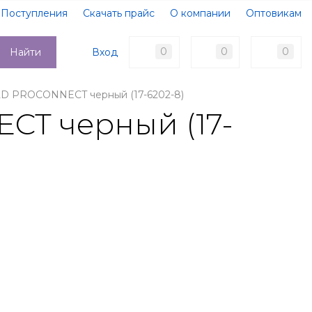
Поступления
Скачать прайс
О компании
Оптовикам
Образцы документов
Новости
Акции
Оплата
0
0
0
Вход
Найти
Доставка
Контакты
LD PROCONNECT черный (17-6202-8)
CT черный (17-