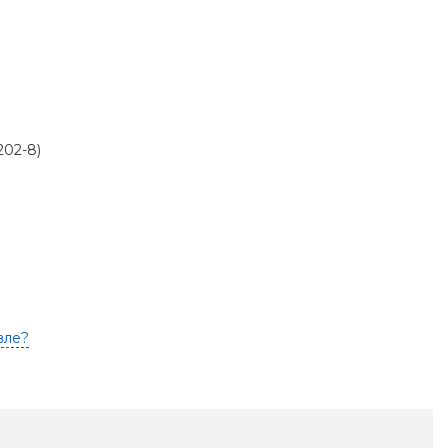
02-8)
вле?