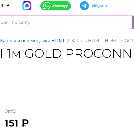
9-18
Кабели и переходники HDMI
/
Кабель HDMI - HDMI 1м GO
I 1м GOLD PROCONNE
Опт2:
151 ₽