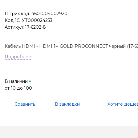
Штрих код: 4601004002920
Код 1С: УТ000024253
Артикул: 17-6202-8
Кабель HDMI - HDMI 1м GOLD PROCONNECT черный (17-62
Подробнее
В наличии
от 10 до 100
Сравнить
В закладки
Хотите деше