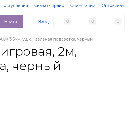
Поступления
Скачать прайс
О компании
Оптовикам
Образцы документов
Новости
Акции
Оплата
0
0
0
Вход
Найти
Доставка
Контакты
AUX 3.5мм, ушки, зеленая подсветка, черный
игровая, 2м,
а, черный