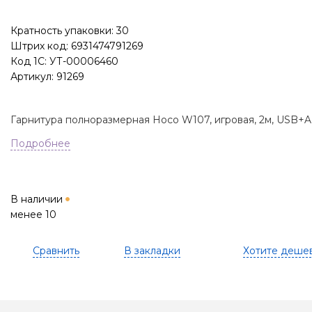
Кратность упаковки: 30
Штрих код: 6931474791269
Код 1С: УТ-00006460
Артикул: 91269
Гарнитура полноразмерная Hoco W107, игровая, 2м, USB+AU
Подробнее
В наличии
менее 10
Сравнить
В закладки
Хотите деше