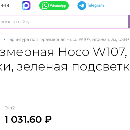
9-18
я
/
Гарнитура полноразмерная Hoco W107, игровая, 2м, USB+
мерная Hoco W107, 
и, зеленая подсветк
Опт2:
1 031.60 ₽