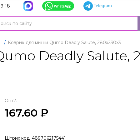
9-18
я
/
Коврик для мыши Qumo Deadly Salute, 280х230х3
mo Deadly Salute, 
Опт2:
167.60 ₽
Штрих код: 4897062175441