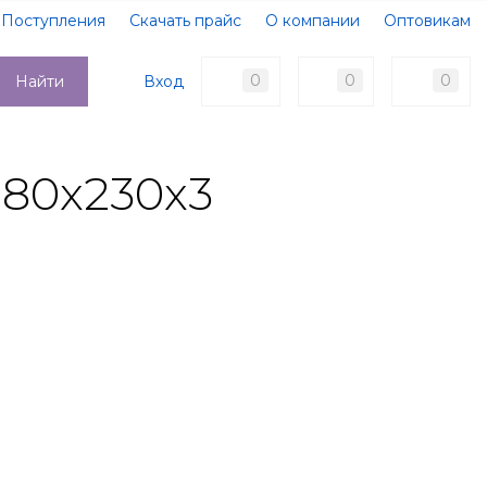
Поступления
Скачать прайс
О компании
Оптовикам
Образцы документов
Новости
Акции
Оплата
0
0
0
Вход
Найти
Доставка
Контакты
280х230х3