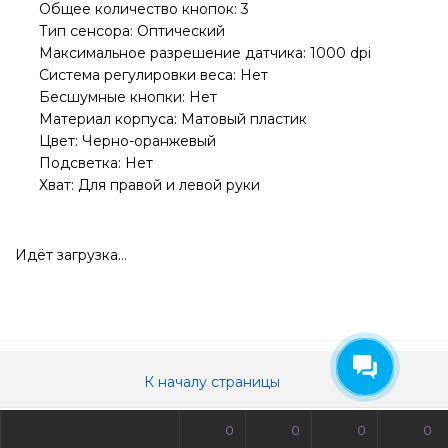
Общее количество кнопок: 3
Тип сенсора: Оптический
Максимальное разрешение датчика: 1000 dpi
Система регулировки веса: Нет
Бесшумные кнопки: Нет
Материал корпуса: Матовый пластик
Цвет: Черно-оранжевый
Подсветка: Нет
Хват: Для правой и левой руки
Идёт загрузка...
К началу страницы
0
0
0
0
© Все права защищены. Информация сайта защищена законом об авторских правах.