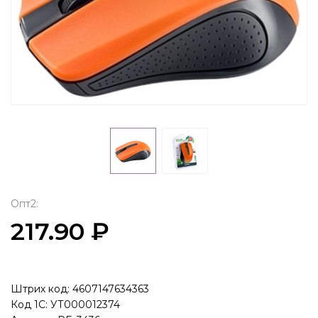
Опт2:
217.90 ₽
Штрих код: 4607147634363
Код 1С: УТ000012374