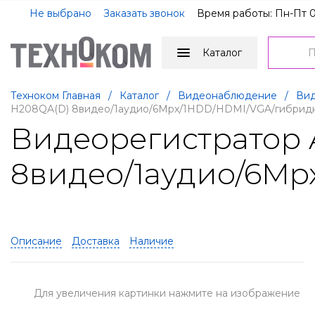
Не выбрано
Заказать звонок
Время работы: Пн-Пт 0
Каталог
Техноком Главная
/
Каталог
/
Видеонаблюдение
/
Вид
H208QA(D) 8видео/1аудио/6Mpx/1HDD/HDMI/VGA/гибрид
Видеорегистратор 
8видео/1аудио/6M
Описание
Доставка
Наличие
Для увеличения картинки нажмите на изображение