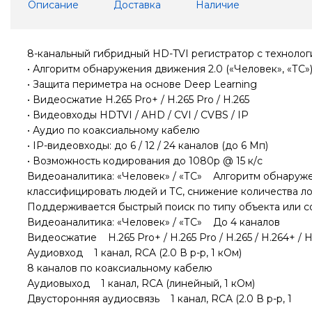
Описание
Доставка
Наличие
8-канальный гибридный HD-TVI регистратор c технологи
• Алгоритм обнаружения движения 2.0 («Человек», «ТС»
• Защита периметра на основе Deep Learning
• Видеосжатие H.265 Pro+ / H.265 Pro / H.265
• Видеовходы HDTVI / AHD / CVI / CVBS / IP
• Аудио по коаксиальному кабелю
• IP-видеовходы: до 6 / 12 / 24 каналов (до 6 Мп)
• Возможность кодирования до 1080p @ 15 к/с
Видеоаналитика: «Человек» / «ТС» Алгоритм обнаружен
классифицировать людей и ТС, снижение количества лож
Поддерживается быстрый поиск по типу объекта или с
Видеоаналитика: «Человек» / «ТС» До 4 каналов
Видеосжатие H.265 Pro+ / H.265 Pro / H.265 / H.264+ / H
Аудиовход 1 канал, RCA (2.0 В p-p, 1 кОм)
8 каналов по коаксиальному кабелю
Аудиовыход 1 канал, RCA (линейный, 1 кОм)
Двусторонняя аудиосвязь 1 канал, RCA (2.0 В p-p, 1