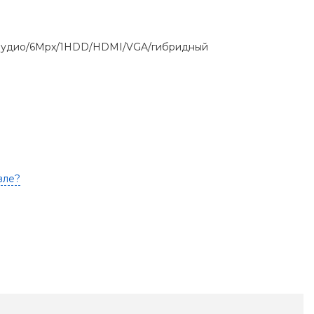
1аудио/6Mpx/1HDD/HDMI/VGA/гибридный
вле?