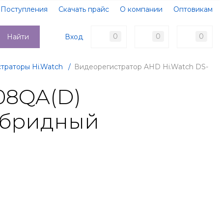
Поступления
Скачать прайс
О компании
Оптовикам
Образцы документов
Новости
Акции
Оплата
0
0
0
Вход
Найти
Доставка
Контакты
траторы Hi.Watch
/
Видеорегистратор AHD Hi.Watch DS-
08QA(D)
ибридный