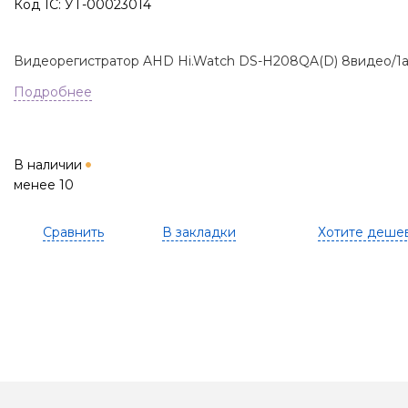
Код 1С: УТ-00023014
Видеорегистратор AHD Hi.Watch DS-H208QA(D) 8видео/
Подробнее
В наличии
менее 10
Сравнить
В закладки
Хотите деше