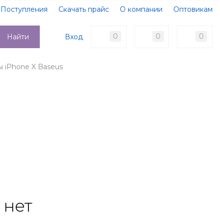
Поступления
Скачать прайс
О компании
Оптовикам
Образцы документов
Новости
Акции
Оплата
0
0
0
Вход
Найти
Доставка
Контакты
ы iPhone X Baseus
 нет