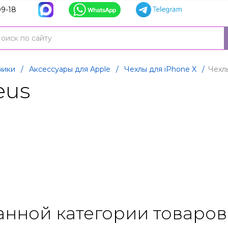
9-18
ники
/
Аксессуары для Apple
/
Чехлы для iPhone X
/
Чехл
eus
анной категории товаров