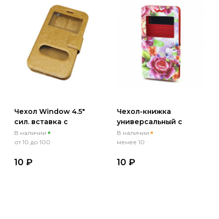
Чехол Window 4.5"
Чехол-книжка
сил. вставка с
универсальный с
имитацией царапин,
принтом 4.5-5.0 (03)
В наличии
В наличии
золотой
Picture
от 10 до 100
менее 10
10 ₽
10 ₽