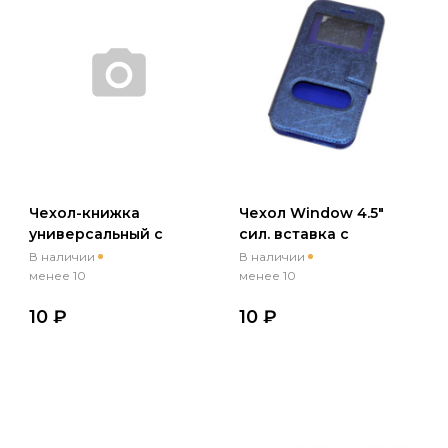
Чехол-книжка
Чехол Window 4.5"
универсальный с
сил. вставка с
принтом 4.5-5.0 (01)
имитацией царапин,
В наличии
В наличии
Picture
синий
менее 10
менее 10
10 ₽
10 ₽