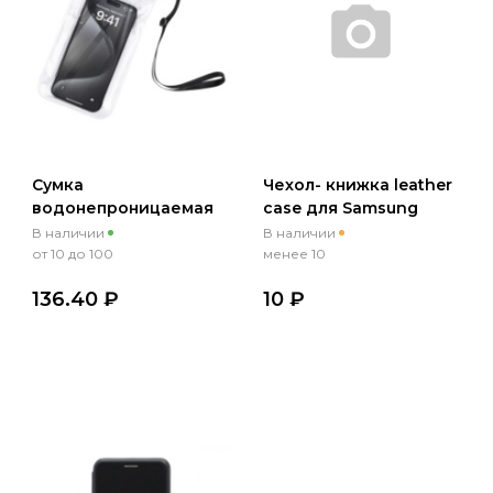
Сумка
Чехол- книжка leather
водонепроницаемая
case для Samsung
для телефона Hoco
Galaxy A02/M02 синий
В наличии
В наличии
HX52 7.2" прозрачный,
от 10 до 100
менее 10
черный
136.40 ₽
10 ₽