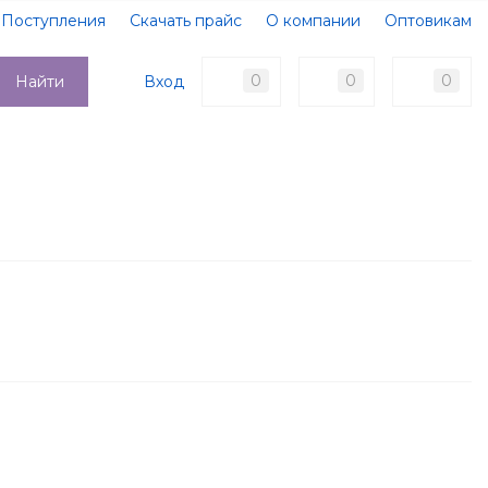
Поступления
Скачать прайс
О компании
Оптовикам
Образцы документов
Новости
Акции
Оплата
0
0
0
Вход
Найти
Доставка
Контакты