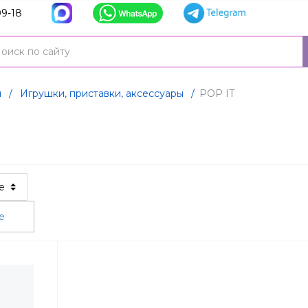
9-18
я
/
Игрушки, приставки, аксеcсуары
/
POP IT
ые