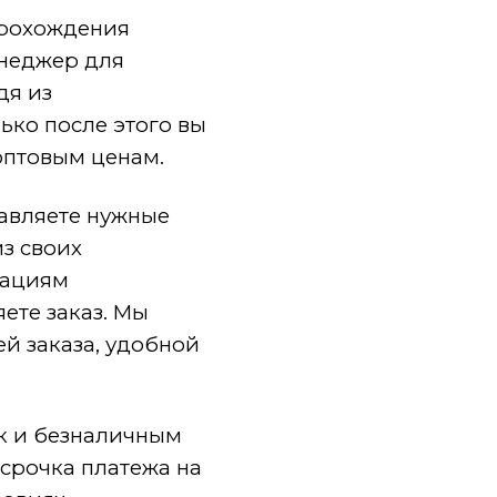
прохождения
енеджер для
дя из
ько после этого вы
 оптовым ценам.
авляете нужные
из своих
дациям
ете заказ. Мы
ей заказа, удобной
к и безналичным
срочка платежа на