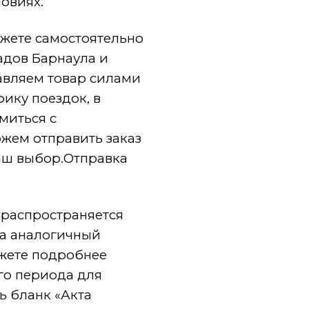
овиях.
ожете самостоятельно
адов Барнаула и
авляем товар силами
ику поездок, в
миться с
жем отправить заказ
аш выбор.Отправка
 распространяется
на аналогичный
ожете подробнее
го периода для
ь бланк «Акта