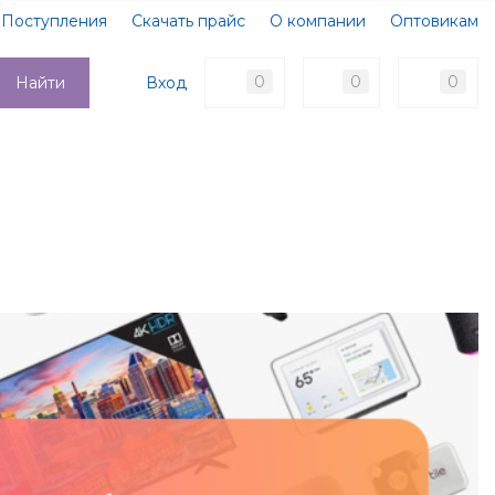
Поступления
Скачать прайс
О компании
Оптовикам
Образцы документов
Новости
Акции
Оплата
0
0
0
Вход
Найти
Доставка
Контакты