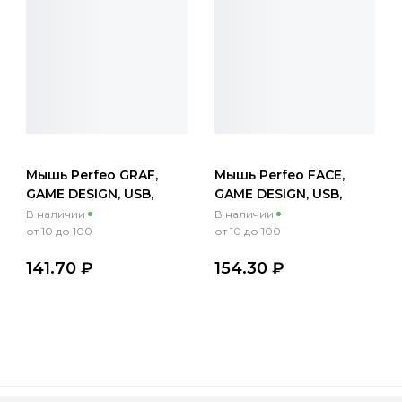
Мышь Perfeo GRAF,
Мышь Perfeo FACE,
GAME DESIGN, USB,
GAME DESIGN, USB,
подсвет.7цв.,пров.,опт.,3кн.,
подсвет.7цв.,пров.,опт.,3кн.
В наличии
В наличии
1000dpi, черный
1000dpi, черный
от 10 до 100
от 10 до 100
141.70 ₽
154.30 ₽