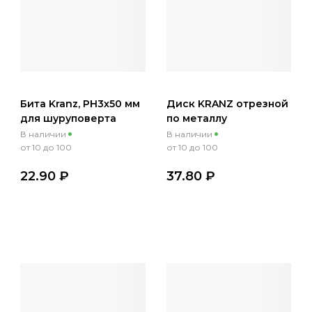
Бита Kranz, PH3х50 мм
Диск KRANZ отрезной
для шуруповерта
по металлу
сталь S2
125х1.0х22.23 мм
В наличии
В наличии
от 10 до 100
от 10 до 100
22.90 ₽
37.80 ₽