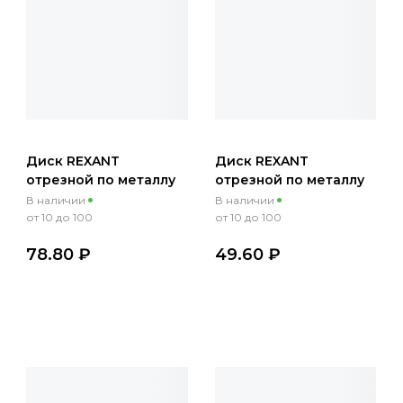
Диск REXANT
Диск REXANT
отрезной по металлу
отрезной по металлу
180х1.6х22.23 мм
150х1.2х22.23 мм
В наличии
В наличии
от 10 до 100
от 10 до 100
78.80 ₽
49.60 ₽