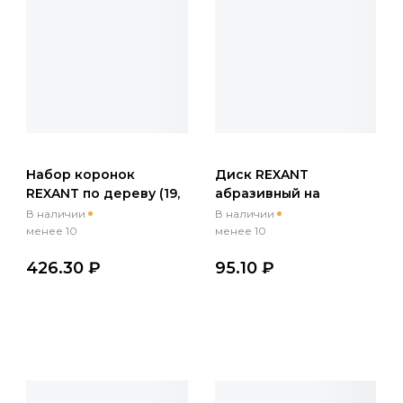
Набор коронок
Диск REXANT
REXANT по дереву (19,
абразивный на
22, 28, 32, 38, 44, 54, 64
ворсовой основе на
В наличии
В наличии
мм) 2 держателя с
липучке, без
менее 10
менее 10
ключом
отверстий, P 320, 125
426.30 ₽
95.10 ₽
мм, 10 шт