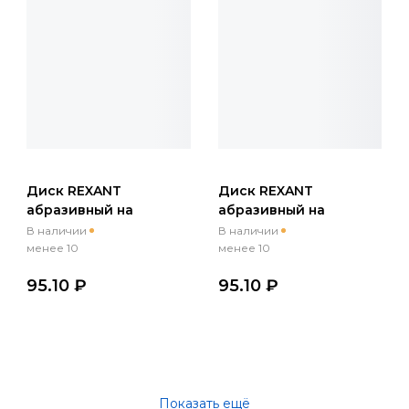
Диск REXANT
Диск REXANT
абразивный на
абразивный на
ворсовой основе на
ворсовой основе на
В наличии
В наличии
липучке, без
липучке, без
менее 10
менее 10
отверстий, P 240, 125
отверстий, P 180, 125
95.10 ₽
95.10 ₽
мм, 10 шт
мм, 10 шт
Показать ещё