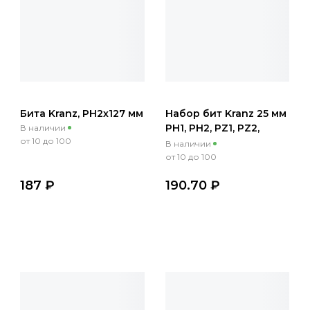
Бита Kranz, PH2х127 мм
Набор бит Kranz 25 мм
PH1, PH2, PZ1, PZ2,
В наличии
от 10 до 100
SL5.5, T30 с магнитным
В наличии
держателем (7 шт./уп.)
от 10 до 100
187 ₽
190.70 ₽