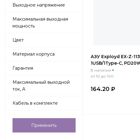
Выходное напряжение
Максимальная выходная
мощность
Цвет
Материал корпуса
АЗУ Exployd EX-Z-113
1USB/1Type-C, PD20W
Гарантия
белый
В наличии
от 10 до 100
Максимальный выходной
164.20 ₽
ток, A
Кабель в комплекте
Применить