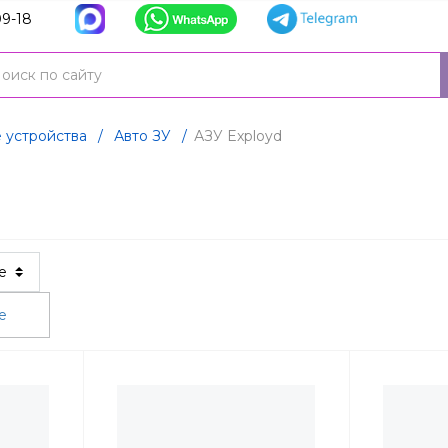
9-18
 устройства
/
Авто ЗУ
/
АЗУ Exployd
ые