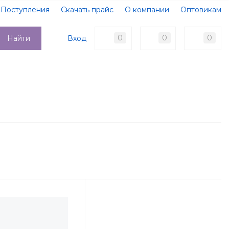
Поступления
Скачать прайс
О компании
Оптовикам
Образцы документов
Новости
Акции
Оплата
0
0
0
Вход
Найти
Доставка
Контакты