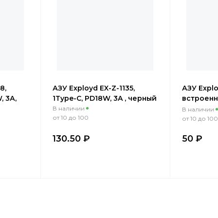
8,
АЗУ Exployd EX-Z-1135,
АЗУ Explo
, 3А,
1Type-C, PD18W, 3A , черный
встроенн
черный
В наличии
В наличии
от 10 до 100
от 10 до 100
130.50 ₽
50 ₽