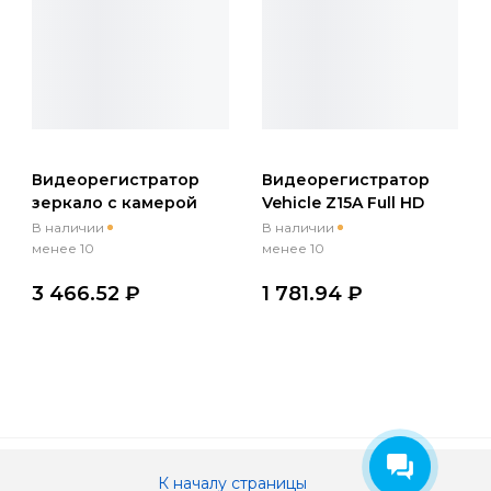
Видеорегистратор
Видеорегистратор
зеркало с камерой
Vehicle Z15A Full HD
заднего вида, ночным
5МП
В наличии
В наличии
видением Hoco DI36
менее 10
менее 10
Full HD 2МП
3 466.52 ₽
1 781.94 ₽
К началу страницы