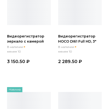
Видеорегистратор
Видеорегистратор
зеркало с камерой
HOCO DI61 Full HD, 3"
заднего вида, ночным
экран, 2
В наличии
В наличии
видением Hoco DV16
камеры+камера
менее 10
менее 10
Full HD 2МП
заднего вида
3 150.50 ₽
2 289.50 ₽
Новинка