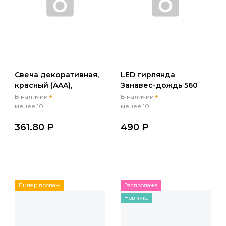
Свеча декоративная,
LED гирлянда
красный (AAA),
Занавес-дождь 560
(небольшой скол на
светодиодов, теплый
В наличии
В наличии
корпусе)
белый, 3х3м, 220 В
менее 10
менее 10
361.80 ₽
490 ₽
Лидер продаж
Распродажа
Новинка