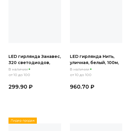
LED гирлянда Занавес,
LED гирлянда Нить,
320 светодиодов,
уличная, белый, 100м,
теплый белый, 3х2м,
220В
В наличии
В наличии
220 В
от 10 до 100
от 10 до 100
299.90 ₽
960.70 ₽
Лидер продаж