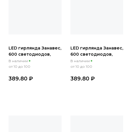
LED гирлянда Занавес,
LED гирлянда Занавес,
600 светодиодов,
600 светодиодов,
синий, 3х3м, 220 В
белый, 3х3м, 220 В
В наличии
В наличии
от 10 до 100
от 10 до 100
389.80 ₽
389.80 ₽