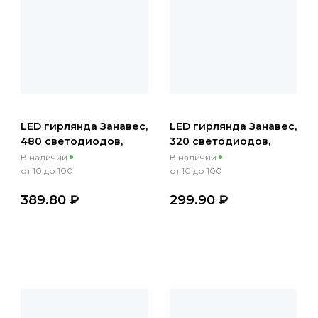
LED гирлянда Занавес,
LED гирлянда Занавес,
480 светодиодов,
320 светодиодов,
теплый белый, 3х3м,
белый, 3х2м, 220 В
В наличии
В наличии
220 В
от 10 до 100
от 10 до 100
389.80 ₽
299.90 ₽