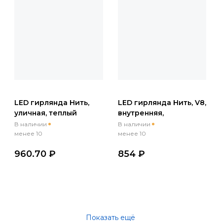
LED гирлянда Нить,
LED гирлянда Нить, V8,
уличная, теплый
внутренняя,
белый, 100м, 220В
мультиколор, 100м,
В наличии
В наличии
220В
менее 10
менее 10
960.70 ₽
854 ₽
Показать ещё