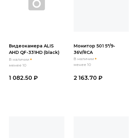
Видеокамера ALIS
Монитор 501 5"/9-
AHD QF-331HD (black)
36V/RCA
2,8mm/1.3mpx/90°/
В наличии
В наличии
менее 10
цветная/куполь/ИК 15м
менее 10
1 082.50 ₽
2 163.70 ₽