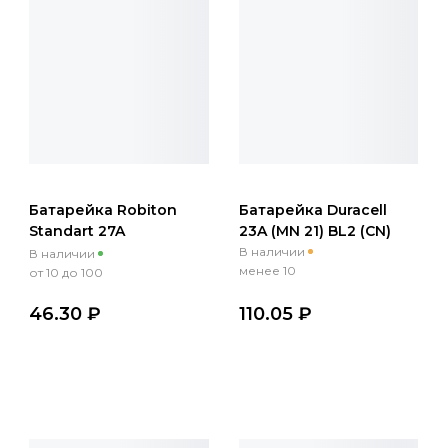
Батарейка Robiton
Батарейка Duracell
Standart 27A
23A (MN 21) BL2 (CN)
(MN21/VR22/L1028) BL5
В наличии
В наличии
менее 10
от 10 до 100
46.30 ₽
110.05 ₽