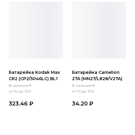
Батарейка Kodak Max
Батарейка Camelion
CR2 (CP2/5046LC) BL1
27A (MN27/L828/V27A)
1/20
BL5 5/50/1800
В наличии
В наличии
от 10 до 100
от 10 до 100
323.46 ₽
34.20 ₽