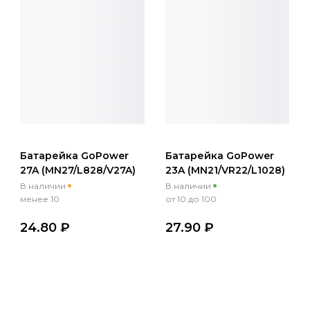
Батарейка GoPower
Батарейка GoPower
27A (MN27/L828/V27A)
23A (MN21/VR22/L1028)
BL5 5/100
BL5 5/100
В наличии
В наличии
менее 10
от 10 до 100
24.80 ₽
27.90 ₽