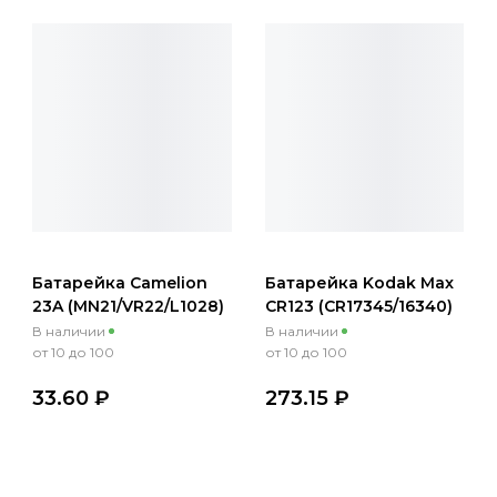
Батарейка Camelion
Батарейка Kodak Max
23A (MN21/VR22/L1028)
CR123 (CR17345/16340)
BL5 5/50/1800
BL1 6/12/5760
В наличии
В наличии
от 10 до 100
от 10 до 100
33.60 ₽
273.15 ₽