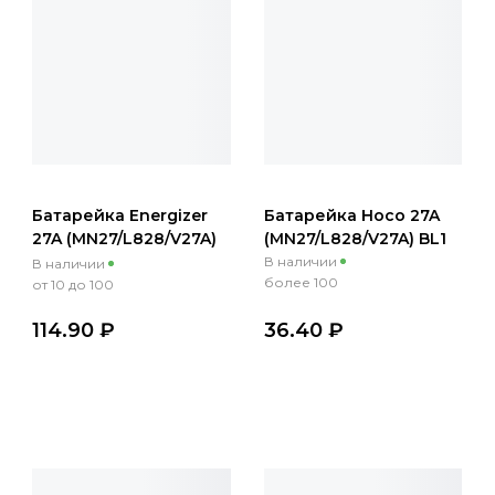
Батарейка Energizer
Батарейка Hoco 27A
27A (MN27/L828/V27A)
(MN27/L828/V27A) BL1
BL1
В наличии
В наличии
более 100
от 10 до 100
114.90 ₽
36.40 ₽