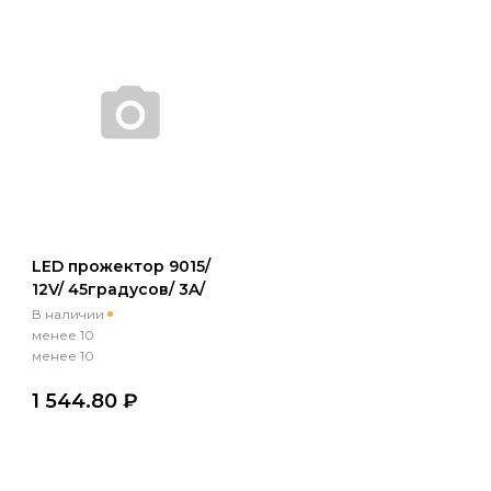
LED прожектор 9015/
12V/ 45градусов/ 3A/
IP66/ 15ИК/ white
В наличии
менее 10
менее 10
1 544.80 ₽