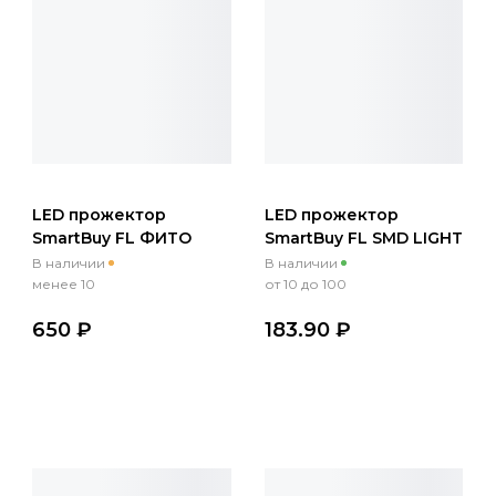
LED прожектор
LED прожектор
SmartBuy FL ФИТО
SmartBuy FL SMD LIGHT
30Вт, IP65, 1300K
10Вт, 800Лм, IP65,
В наличии
В наличии
6500K
менее 10
от 10 до 100
650 ₽
183.90 ₽