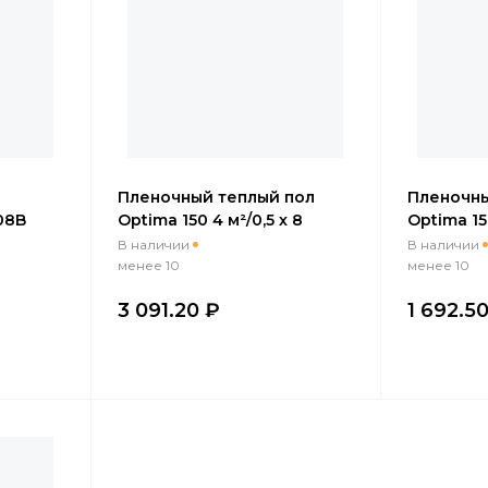
Пленочный теплый пол
Пленочны
08B
Optima 150 4 м²/0,5 х 8
Optima 150
м/600 Вт REXANT
м/225 Вт
В наличии
В наличии
менее 10
менее 10
3 091.20 ₽
1 692.5