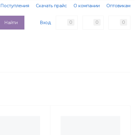
Поступления
Скачать прайс
О компании
Оптовикам
Образцы документов
Новости
Акции
Оплата
0
0
0
Вход
Найти
Доставка
Контакты