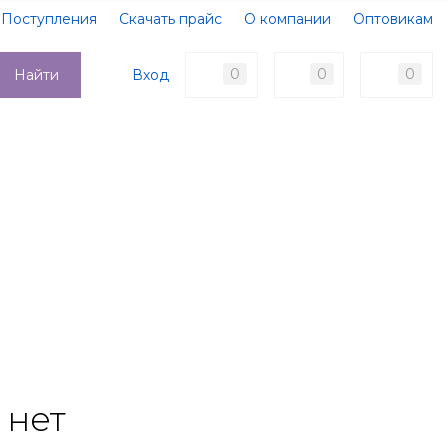
Поступления
Скачать прайс
О компании
Оптовикам
Образцы документов
Новости
Акции
Оплата
0
0
0
Вход
Найти
Доставка
Контакты
 нет