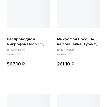
Беспроводной
Микрофон Hoco L14,
микрофон Hoco L15,
на прищепке, Type-C,
Lightning, черный
кабель 2м, черный
В наличии
В наличии
(мятая упаковка)
(мятая упаковка)
менее 10
менее 10
567.10 ₽
261.10 ₽