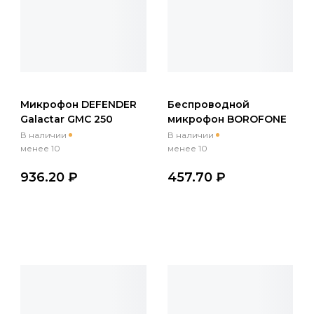
Микрофон DEFENDER
Беспроводной
Galactar GMC 250
микрофон BOROFONE
игровой стрим, USB,
BFK16A, Lightning, 2
В наличии
В наличии
LED, кабель 1.5м,
микрофона, черный
менее 10
менее 10
черный
936.20 ₽
457.70 ₽