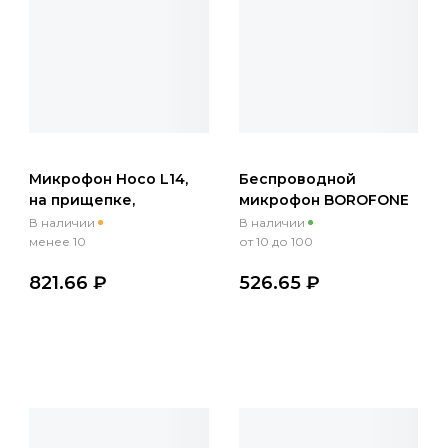
Микрофон Hoco L14,
Беспроводной
на прищепке,
микрофон BOROFONE
Lightning, кабель 2м,
BFK12, Lightning,
В наличии
В наличии
черный
черный
менее 10
от 10 до 100
821.66 ₽
526.65 ₽