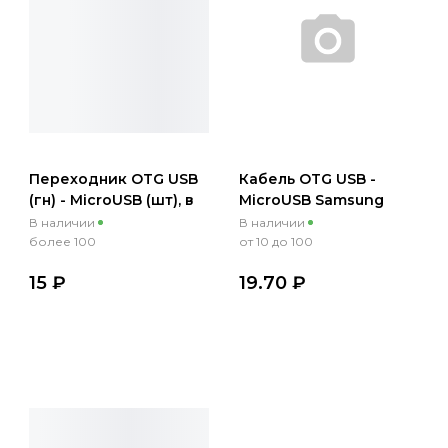
Переходник OTG USB
Кабель OTG USB -
(гн) - MicroUSB (шт), в
MicroUSB Samsung
ассортименте
Galaxy S2/S3/S4
В наличии
В наличии
черный
более 100
от 10 до 100
15 ₽
19.70 ₽