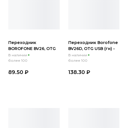
Переходник
Переходник Borofone
BOROFONE BV26, OTG
BV26D, OTG USB (гн) -
USB 2.0 (гн) - Lightning
Lightning/Type-
В наличии
В наличии
(шт), черный
C/MicroUSB, черный
более 100
более 100
89.50 ₽
138.30 ₽