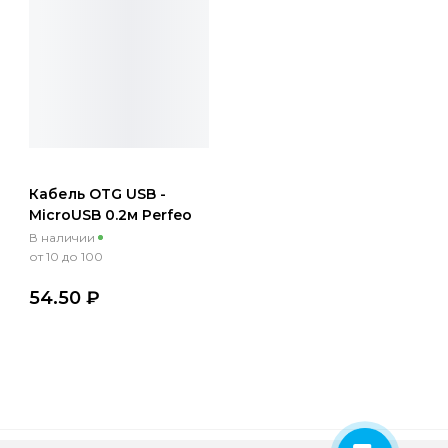
Кабель OTG USB -
MicroUSB 0.2м Perfeo
черный
В наличии
от 10 до 100
54.50 ₽