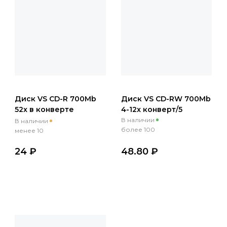
Диск VS CD-R 700Mb
Диск VS CD-RW 700Mb
52x в конверте
4-12x конверт/5
(упаковка 5шт.)
В наличии
В наличии
более 100
менее 10
24 ₽
48.80 ₽