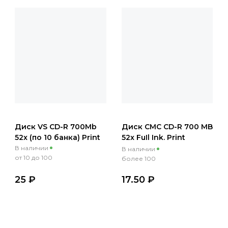
Диск VS CD-R 700Mb
Диск СМС CD-R 700 МB
52x (по 10 банка) Print
52x FuIl Ink. Print
BULK/50шт
В наличии
В наличии
от 10 до 100
более 100
25 ₽
17.50 ₽