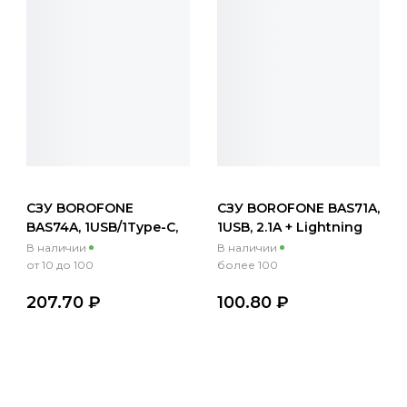
СЗУ BOROFONE
СЗУ BOROFONE BAS71A,
BAS74A, 1USB/1Type-C,
1USB, 2.1A + Lightning
QC3.0+PD20W,
1м, черный
В наличии
В наличии
3А+Type-C/Lightning
от 10 до 100
более 100
1м, черный
207.70 ₽
100.80 ₽