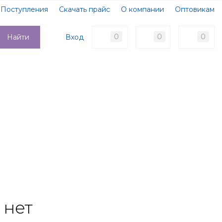
Поступления
Скачать прайс
О компании
Оптовикам
Образцы документов
Новости
Акции
Оплата
0
0
0
Вход
Найти
Доставка
Контакты
 нет